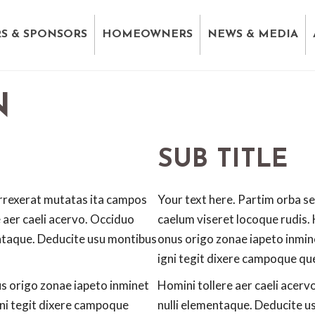
S & SPONSORS
HOMEOWNERS
NEWS & MEDIA
N
SUB TITLE
rrexerat mutatas ita campos
Your text here. Partim orba 
 aer caeli acervo. Occiduo
caelum viseret locoque rudis. 
entaque. Deducite usu montibus
onus origo zonae iapeto inmin
igni tegit dixere campoque que
us origo zonae iapeto inminet
Homini tollere aer caeli acer
gni tegit dixere campoque
nulli elementaque. Deducite u