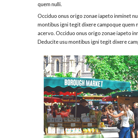
quem nulli.
Occiduo onus origo zonae iapeto inminet nu
montibus igni tegit dixere campoque quem nul
acervo. Occiduo onus origo zonae iapeto in
Deducite usu montibus igni tegit dixere cam